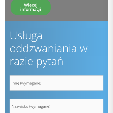
Więcej
informacji
Usługa
oddzwaniania w
razie pytań
Imię
*
Nazwisko
*