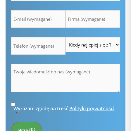
Adres
Firma
e-
*
mail
*
Telefon
Czas
*
*
Wiadomość
*
Zgoda
Wyrażam zgodę na treść
Polityki prywatności
.
*
*
Prześlij