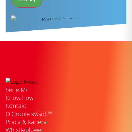
Serie M/
Know-how
Kontakt
®
O Grupie kwsoft
Praca & kariera
Whistleblower