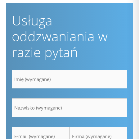
Usługa
oddzwaniania w
razie pytań
Imię
*
Nazwisko
*
Adres
Firma
e-
*
mail