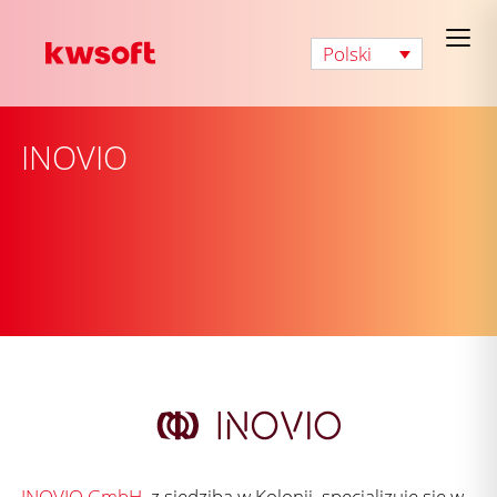
Polski
INOVIO
INOVIO GmbH
, z siedzibą w Kolonii, specjalizuje się w